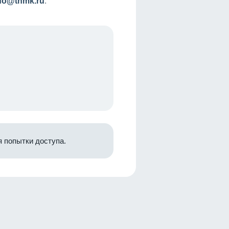
nfo@tnmk.ru
.
 попытки доступа.