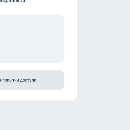
nfo@tnmk.ru
.
 попытки доступа.