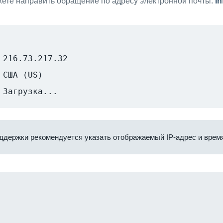
ете направить обращение по адресу электронной почты:
i
216.73.217.32
США (US)
Загрузка...
ддержки рекомендуется указать отображаемый IP-адрес и время