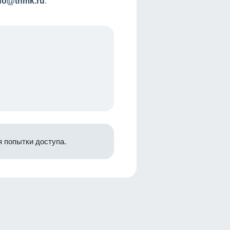
nfo@tnmk.ru
.
 попытки доступа.